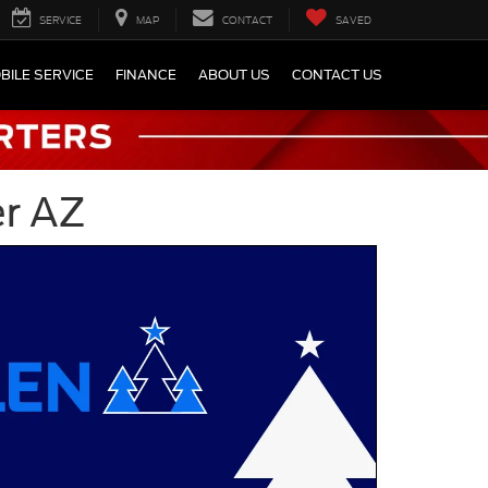
SERVICE
MAP
CONTACT
SAVED
BILE SERVICE
FINANCE
ABOUT US
CONTACT US
er AZ