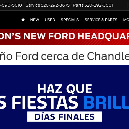
-690-5010
Service
520-292-3675
Parts
520-292-3661
NEW
USED
SPECIALS
SERVICE & PARTS
MO
Año Ford cerca de Chandl