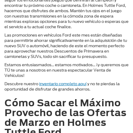
seguir los emocionantes juegos que definirán al campeón y 
encontrar tu próximo coche o camioneta. En Holmes Tuttle Ford, 
hacemos que disfrutes de ambos. Mantén tus ojos en el juego 
con nuestras transmisiones en la cómoda zona de espera 
mientras exploras opciones para tu nuevo vehículo o esperas que 
el servicio a tu actual coche finalice.
Las promociones en vehículos Ford este mes están diseñadas 
para permitirte ahorrar significativamente en la adquisición de tu 
nuevo SUV o automóvil, haciendo de este el momento perfecto 
para aprovechar nuestros Descuentos de Primavera en 
camionetas y SUVs, todo sin sacrificar tu presupuesto.
Estamos entusiasmados... estamos motivados... ¡y queremos que 
TÚ te unas a nosotros en nuestra espectacular Venta de 
Vehículos!
Descubre nuestro 
inventario completo aquí
 y no te pierdas la 
oportunidad de disfrutar de grandes ahorros.
Cómo Sacar el Máximo 
Provecho de las Ofertas 
de Marzo en Holmes 
Tuttle Ford