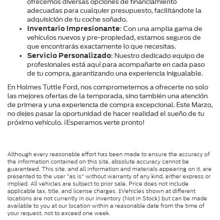
ofrecemos diversas opciones de financiamiento 
adecuadas para cualquier presupuesto, facilitándote la 
adquisición de tu coche soñado.
Inventario Impresionante
: Con una amplia gama de 
vehículos nuevos y pre-propiedad, estamos seguros de 
que encontrarás exactamente lo que necesitas.
Servicio Personalizado
: Nuestro dedicado equipo de 
profesionales está aquí para acompañarte en cada paso 
de tu compra, garantizando una experiencia inigualable.
En Holmes Tuttle Ford, nos comprometemos a ofrecerte no solo 
las mejores ofertas de la temporada, sino también una atención 
de primera y una experiencia de compra excepcional. Este Marzo, 
no dejes pasar la oportunidad de hacer realidad el sueño de tu 
próximo vehículo. ¡Esperamos verte pronto!
Although every reasonable effort has been made to ensure the accuracy of
the information contained on this site, absolute accuracy cannot be
guaranteed. This site, and all information and materials appearing on it, are
presented to the user "as is" without warranty of any kind, either express or
implied. All vehicles are subject to prior sale. Price does not include
applicable tax, title, and license charges. ‡Vehicles shown at different
locations are not currently in our inventory (Not in Stock) but can be made
available to you at our location within a reasonable date from the time of
your request, not to exceed one week.