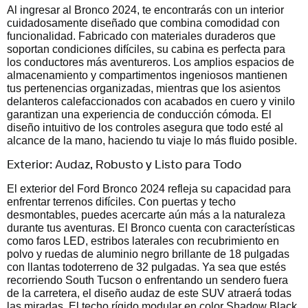
Al ingresar al Bronco 2024, te encontrarás con un interior
cuidadosamente diseñado que combina comodidad con
funcionalidad. Fabricado con materiales duraderos que
soportan condiciones difíciles, su cabina es perfecta para
los conductores más aventureros. Los amplios espacios de
almacenamiento y compartimentos ingeniosos mantienen
tus pertenencias organizadas, mientras que los asientos
delanteros calefaccionados con acabados en cuero y vinilo
garantizan una experiencia de conducción cómoda. El
diseño intuitivo de los controles asegura que todo esté al
alcance de la mano, haciendo tu viaje lo más fluido posible.
Exterior: Audaz, Robusto y Listo para Todo
El exterior del Ford Bronco 2024 refleja su capacidad para
enfrentar terrenos difíciles. Con puertas y techo
desmontables, puedes acercarte aún más a la naturaleza
durante tus aventuras. El Bronco cuenta con características
como faros LED, estribos laterales con recubrimiento en
polvo y ruedas de aluminio negro brillante de 18 pulgadas
con llantas todoterreno de 32 pulgadas. Ya sea que estés
recorriendo South Tucson o enfrentando un sendero fuera
de la carretera, el diseño audaz de este SUV atraerá todas
las miradas. El techo rígido modular en color Shadow Black