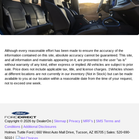
Although every reasonable effort has been made to ensure the accuracy of the
information contained on this site, absolute accuracy cannot be guaranteed. This site,
and all information and materials appearing on it, are presented to the user "as is"
without warranty of any kind, either express or implied. All vehicles are subject to prior
sale. Price does not include applicable tax, title, and license charges. ‡Vehicles shown
at different locations are not currently in our inventory (Not in Stock) but can be made
available to you at our location within a reasonable date from the time of your request,
not to exceed one week.
Copyright © 2026
by DealerOn
|
Sitemap
|
Privacy
|
MRF's
|
SMS Terms and
Conditions
|
Additional Disclosures
Holmes Tuttle Ford
|
660 West Auto Mall Drive,
Tucson,
AZ
85705
| Sales:
520-690-
5010
|